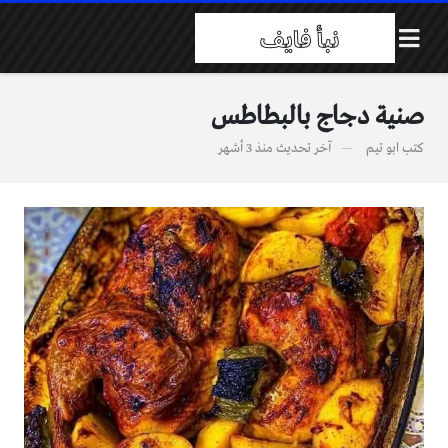
صنية دجاج بالبطاطس
كتب
ابو تيم
آخر تحديث
منذ 3 أشهر