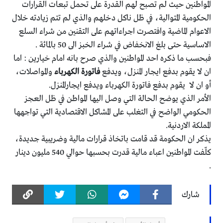
المواطنين حيث لم تصبح لهم القدرة على تحمل تبعات القرارات
الحكومية المتوالية، في ظل ناكل دخلهم والذي لم تتم زيادته خلال
الاعوام الماضية وافتصرت اجراءاتهم على التقنين من شراء السلع
الاساسية حتى بلغ الانخفاض في شراء الخبز الى 50 بالمائة .
فبحسب ما ذكره احد المواطنين والذي صرح بانه امام خيارين : اما
ان لا يقوم بدفع ايجار المنزل، ويدفع
فاتورة الكهرباء
والمواصلات،
أو ان لا يقوم بدفع فاتورة الكهرباء ويدفع ايجارالمنزل.
الأمر الذي يوضح الحالة التي وصل اليها المواطن في ظل العجز
الحكومي الواضح في التغلب على المشاكل الاقتصادية التي تواجهها
المملكة الاردنية.
يذكر ان الحكومة قد قامت باتخاذ قرارات مالية وضريبية جديدة،
كلّفت المواطنين اعباء مالية قدرت بحسبها حوالي 540 مليون دينار
.
شارك