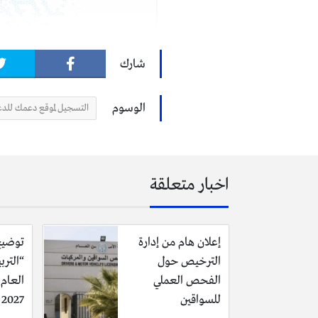
شارك
الوسوم
التسجيل لموقع دعمك للدع
اخبار متعلقة
إعلان هام من إدارة
توضيح
الترخيص حول
“الترب
الفحص العملي
للسواقين
2027 وحقيقة تأجيله