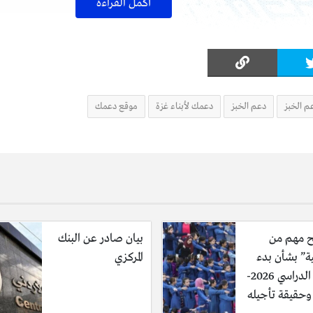
أكمل القراءة
م الخبز
دعم الخبز
دعمك لأبناء غزة
موقع دعمك
 مهم من
بيان صادر عن البنك
ية” بشأن بدء
المركزي
العام الدراسي 2026-