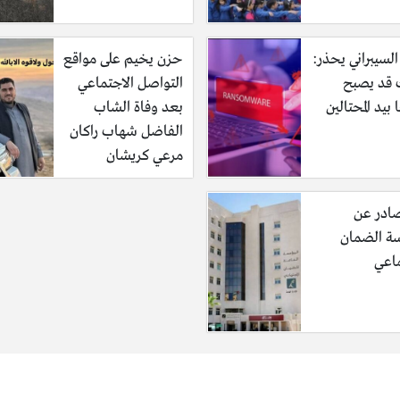
السيبراني يحذر:
حزن يخيم على مواقع
قد يصبح
التواصل الاجتماعي
 بيد المحتالين
بعد وفاة الشاب
الفاضل شهاب راكان
مرعي كريشان
بناء غزة
صادر عن
 الضمان
تروني دعمك من
هنا
.
ماعي
غط على ابناء غزة اضغط هنا
طلب منك ادخال رقم التسلسل.
علومات ومن ثم استعلام.