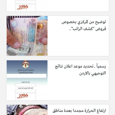
توضيح من المركزي بخصوص
قروض “كشف الراتب”..
اقرا ايضاً:
تأجيل اقساط القروض عن شهر ايار لفئة من
الاردنيين
.
تأجيل اقساط القروض الأجهزة الأمنية
.
رابط مباشر لاستعلام عن حالة طلبك في الدعم المادي المقدم
رسمياً ..تحديد موعد اعلان نتائج
من صندوق المعونة الوطنية
.
التوجيهي بالاردن
رابط مباشر لتقديم طلبات الاستفادة من كابون 50 دينار لكل
رب أسرة
.
ارتفاع الحرارة مجددا بعدة مناطق