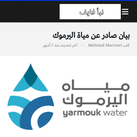
بيان صادر عن مياة اليرموك
كتب
Muhmad Maerawi
آخر تحديث
منذ 7 أشهر