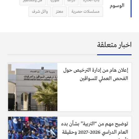
باب الحارة
دراما
سوريا
فن ومشاهير
الوسوم
مسلسلات حصرية
معتز
وائل شرف
اخبار متعلقة
إعلان هام من إدارة الترخيص حول
الفحص العملي للسواقين
توضيح مهم من “التربية” بشأن بدء
العام الدراسي 2026-2027 وحقيقة