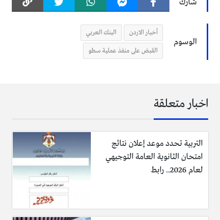
شارك
الدرويات الأمنية من ملاحقته وبحوزته السلاح الناري والمبلغ
المسروق من البنك.
أخبار الاردن
البنك العربي
الوسوم
وبعد عملية التحقيق الشخص ذو السوابق الجريمة تبين أسمه
القبض على منفذ عملية سطو
(محمد منير جميل) وبحقة ست اسبقيات سابقة إعتراف
بالتخطيط وارتكاب الجريمة وسيتم التوسع في التحقيق تمهيدا
لاحالته لمدعي العام محكمة أمن الدولة.
اخبار متعلقة
التربية تحدد موعد إعلان نتائج
امتحان الثانوية العامة التوجيهي
لعام 2026.. رابط