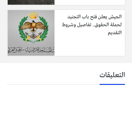
الجيش يعلن فتح باب التجنيد
لحملة الحقوق.. تفاصيل وشروط
التقديم
شاهد الفيديو
https://www.youtube.com/watch?v=xj9p_dYTiS0
التعليقات
(الوكيل)