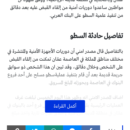
مواطنين ساعدوا دوريات أمنية من إلقاء القبض عليه بعد دقائق
من تنفيذ علمية السطو على البنك العربي.
تفاصيل حادثة السطو
بالتفاصيل قال مصدر امني أن دوريات الأجهزة الأمنية والمنتشرة في
مختلف مناطق المملكة في العاصمة عمّان تمكنت من إلقاء القبض
على الشخص وخلال دقائق، وقد تبين ان هذا الشخص ذو سوابق
جريمة قديمة بعد أن قام بتنفيذ عمليةسطو مسلح على أحد فروع
البنوك في العاصمة وبحوزته المبلغ المسروق.
اضاف المصدر الامني انه وظهر هذا اليوم الخميس تبلغت غرف
العمليات الرئيسية بقيام مجهول بالدخول الى فرع أحد بالبنوك في
أكمل القراءة
عمّان في منطقة المدينة الرياضية واطلاق عيارات نارية واخذ مبلغ
مالي تحت تهديد السلاح ولاذ بالفرار بعد ذلك، حيث على الفور
تم التعيم على مواصفاته على كافة الدوريات المنتشرة لتتمكن أحد