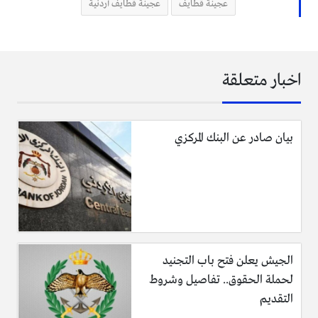
عجينة قطايف
عجينة قطايف أردنية
المضرب اليدوي لمدة دقيقتين، عدا الباكبنج باودر ثم يضاف
الباكبنج ويخلط جيدا.
نترك الخليط يرتاح لمدة ربع ساعة على الأقل.
ثم في مقلاة غير لاصقة، نضع مقدار ملعقة طعام من
اخبار متعلقة
الخليط.
نترك الخليط على نار هادئة حتى تظهر فقاعات ويحمر
اسفلها.
بيان صادر عن البنك المركزي
ثم ترفع القطايف على صحن وتغطى بقطعة قماش، و تكرر
هذه الطريقة حتى إنتهاء الكمية.
الجيش يعلن فتح باب التجنيد
لحملة الحقوق.. تفاصيل وشروط
التقديم