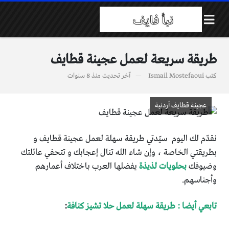
طريقة سريعة لعمل عجينة قطايف
كتب
Ismail Mostefaoui
آخر تحديث
منذ 8 سنوات
عجينة قطايف أردنية
نقدّم لك اليوم سيّدتي طريقة سهلة لعمل عجينة قطايف و
بطريقتي الخاصة ، وإن شاء الله تنال إعجابك و تتحفي عائلتك
وضيوفك
بحلويات لذيذة
يفضلها العرب باختلاف أعمارهم
وأجناسهم.
تابعي أيضا : طريقة سهلة لعمل حلا تشيز كنافة
: