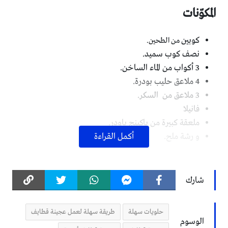
المكوّنات
كوبين
من الطحين.
نصف كوب سميد.
3 أكواب من الماء الساخن.
4 ملاعق حليب بودرة.
3 ملاعق من السكر.
فانيلا
ملعقة كبيرة من باكينج باودر.
و رشة ملح.
أكمل القراءة
طريقة التحضير
شارك
20 دقيقة فقط.
حلويات سهلة
طريقة سهلة لعمل عجينة قطايف
الوسوم
أولا نضع في وعاء جميع المكونات، نقوم بخلطها بالخلاط أو