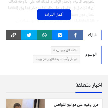
للظروف المالية، وتجدر الإشارة كذلكً أنه على الزوجة كذلكً
أن لا تواصل في الإلحاح على طلباتها ومصاريفها وفي إنفاقها
للمال دون مسؤولية واكتراث.
أكمل القراءة
قلة العاطفية:
تفترض الكثير من الزوجات والنساء بأن
العاطفية وتوضيح العاطفة هي من واجبات الزوج لاغير
وأنها من التزاماته ومسؤولياته اتجاهها، فلا تبادر ولا تُظهر
شارك
أي نوع من الانتباه فيما يخص العاطفية والعاطفة، لحين
يسأم الرجل ويمل من كونه الأوحد المبادر في تلك الرابطة
علاقة الزوج والزوجة
ويبدأ بالابتعاد عن الزوجة.
الوسوم
عوامل وأسباب بعد الزوج عن زوجة
السماح للأهل والأصدقاء بالتدخل:
من الطبيعي والشائع أن
يلجئ الناس لأحبائهم وأقاربهم نحو حدوث خلافات
ومشاكل زوجية، ولكن الأسرة والأصدقاء ينحازون تلقائياً مع
الفرد الذي بينه وبينهم صلة ما يقارب، حتى لو قد كانت هي
اخبار متعلقة
المخطئة، ناهيك عن أن الزوجة ستقص الإشكالية من طرفها
ومن إتجاه نظرها هي والتي تُظهر بأنها الضحية الوحيدة في
الإشكالية.
حزن يخيم على مواقع التواصل
كثرة الانتقاد :
تتواصل بعض الزوجات والنساء في التذمر