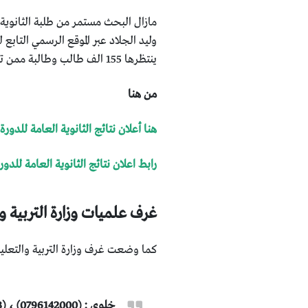
ينتظرها 155 الف طالب وطالبة ممن تقدموا لأداء امتحان الثانوية العامة للدورة الشتوية في المملكة الاردنية الهاشمية.
من هنا
هنا أعلان نتائج الثانوية العامة لل
رابط اعلان نتائج الثانوية العامة للدورة ا
غرف علميات وزارة التربية وا
كما وضعت غرف وزارة التربية والتعليم أرقامه
خلوي : (0796142000) ، (0772370383)، (0796795968)، (0777222151) ،(0795720601).