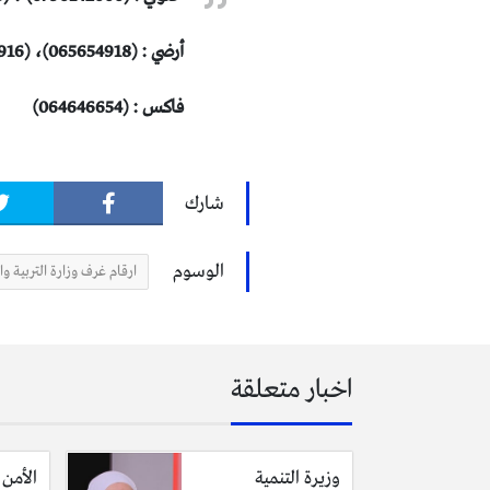
أرضي : (065654918)، (065699916)
فاكـــــــس : (064646654)
شارك
الوسوم
ارقام غرف وزارة التربية وا
اخبار متعلقة
وزيرة التنمية
الأمن 