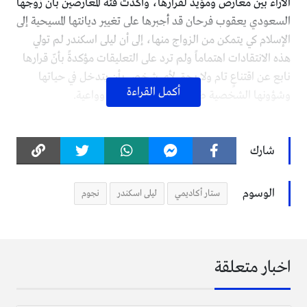
الآراء بين معارض ومؤيد لقرارها، وأكدت فئة المعارضين بأنّ زوجها
السعودي يعقوب فرحان قد أجبرها على تغيير ديانتها المسيحية إلى
الإسلام كي يتمكن من الزواج منها، إلى أن ليلى اسكندر لم تولي
هذه الانتقادات اهتماماً ولم ترد على التعليقات مؤكدةً بأنّ قرارها
نابع عن اقتناعٍ تام ولا يحق لأي شخص بأن يتدخل في حياتها
أكمل القراءة
وشؤونها الشخصية طالما أنها إنسانة ناضجة وواعية.
ولدت الفنانة ليلى اسكندر في لبنان في الـ (23 من شهر أغسطس
عام 1984)، وأكملت تعليمها في الجامعة اللبنانية في الدراسات
شارك
العليا في مجال التسويق والإعلان، وقدحازت على شهادة في
الإخراج المسرحي والتمثيل، واشتُهرت من خلال برنامج ستار
الوسوم
ستار أكاديمي
ليلى اسكندر
نجوم
أكاديمي الذي شاركت فيه عام 2004 في موسمه الأول، وشاركت
أيضاً النجم الكرويتي نبيل شعيل بدويتو في حرب تموز عام 2006
اسمه “لبنان”، كما شاركت في مسرحيةٍ للأمم المتحدة واسم هذه
المسرحية “إنسان” حيث أدت دور البطولة كمغنية وممثلة فيها.
اخبار متعلقة