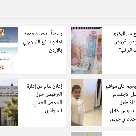
 من المركزي
رسمياً ..تحديد موعد
ص قروض
اعلان نتائج التوجيهي
الراتب”..
بالاردن
خيم على مواقع
إعلان هام من إدارة
صل الاجتماعي
الترخيص حول
فاة طفل
الفحص العملي
ث دهس خلال
للسواقين
ناء في جرش