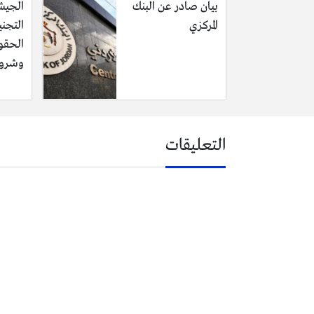
بيان صادر عن البنك
الجيش
المركزي
التجني
الحقو
وشروط
التعليقات