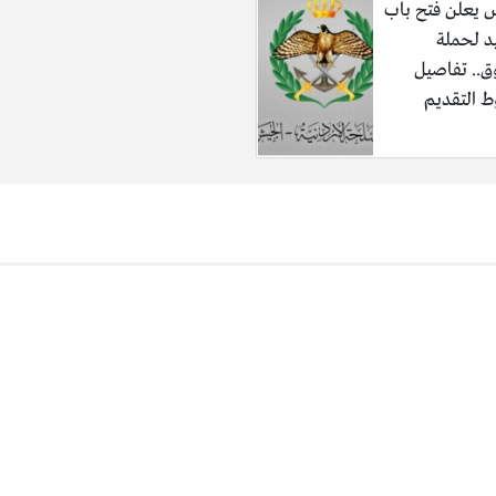
 يعلن فتح باب
د لحملة
ق.. تفاصيل
 التقديم