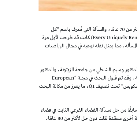
في إنجاز علمي غير مسبوق، تمكن فريق أبحاث أردني من حل إحدى أبرز المسائل الرياضية التي ظلت دون حل لأكثر من 70 عامًا، والمسألة التي تُعرف باسم “كل
مجموعة بعيدة فريدة في فضاء هيلبرت هي مجموعة فردية” (Every Uniquely Remotal Set in a Hilbert Space is a Singleton) كانت قد طرحت لأول مرة
ذه المسألة، مما يمثل نقلة نوعية في مجال الرياضيات
لدكتور وسيم الشنطي من جامعة الزيتونة، والدكتور
عبدالرحمن يوسف من الجامعة الأمريكية في الشارقة، بجهود جماعية أن يضع حدًا لمسألة استمرت لعقود طويلة، وقد تم قبول البحث في مجلة “European
Journal of Pure and Applied Mathematics”، وهي مجلة علمية مرموقة مصنفة ضمن قاعدة بيانات “سكوبس” تحت تصنيف Q1، ما يعزز من مكانة البحث
سابقًا من حل مسألة الفضاء الفرعي الثابت في فضاء
هيلبرت القابل للفصل (The Invariant Subspace Problem for Separable Hilbert Space)، وهي مسألة أخرى معقدة ظلت دون حل لأكثر من 80 عامًا،