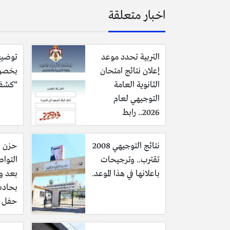
اخبار متعلقة
التربية تحدد موعد
توضيح
إعلان نتائج امتحان
بخصو
الثانوية العامة
“كشف 
التوجيهي لعام
2026.. رابط
نتائج التوجيهي 2008
حزن ي
تقترب.. وترجيحات
التوا
باعلانها في هذا الموعد.
بعد و
بحاد
حفل ح