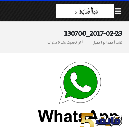
2017-02-23_130700
كتب
أحمد ابو اجميل
آخر تحديث
منذ 9 سنوات