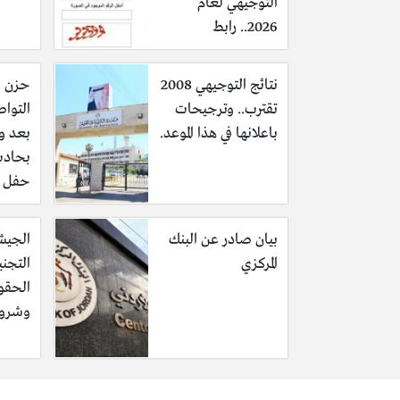
التوجيهي لعام
2026.. رابط
نتائج التوجيهي 2008
حزن ي
تقترب.. وترجيحات
التوا
باعلانها في هذا الموعد.
بعد و
بحاد
حفل ح
بيان صادر عن البنك
الجيش
المركزي
التجني
الحقو
وشروط