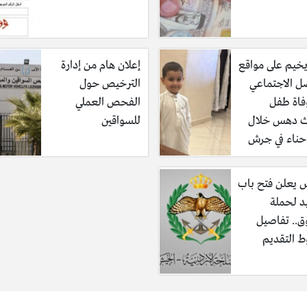
خيم على مواقع
إعلان هام من إدارة
صل الاجتماعي
الترخيص حول
فاة طفل
الفحص العملي
ث دهس خلال
للسواقين
ناء في جرش
 يعلن فتح باب
د لحملة
ق.. تفاصيل
 التقديم