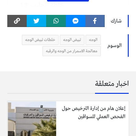
خلطة الحليب
خلطة العسل والسكر
شارك
الوجه
تبيض الوجه
خلطات تبيض الوجه
أفضل خلطة لتبييض الوجه
الوسوم
معالجة الاسمرار من الوجه والرقبه
خلطة الحمص
المكونات:
اخبار متعلقة
فنجان من دقيق الحمص.
كمية قليلة من ماء الورد تكفي لصنع عجينة.
إعلان هام من إدارة الترخيص حول
الفحص العملي للسواقين
طريقة تحضير الخلطة:
1- أحضري إناء صغير الحجم، ضعي فيه دقيق الحمص وماء