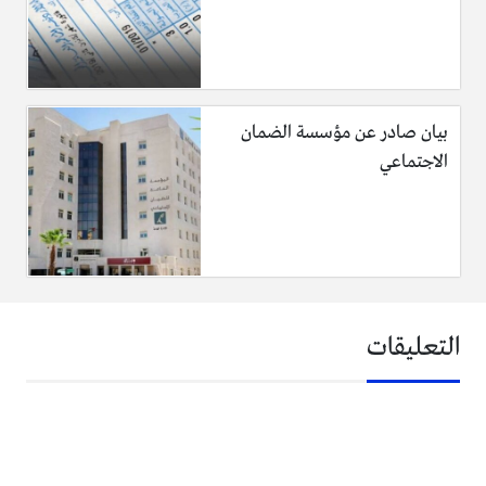
خلطة العسل والسكر
المكونات:
بيان صادر عن مؤسسة الضمان
ملعقة كبيرة من العسل.
الاجتماعي
ملعقتان كبيرتان من لبن الزبادي.
عصير ثمرة من الليمون.
ربع ملعقة كبيرة من السكر.
طريقة تحضير الخلطة:
1- أحضري وعاء مناسب الحجم وضعي فيه المكونات التي ذكرناها.
التعليقات
2- اخلطي المكونات بشكلٍ جيد حتى تمتزج مع بعضها.
3- طبقي الخليط الناتج على الوجه واتركيه لمدة خمس عشرة
دقيقة ثم اغسليه بالماء البارد.