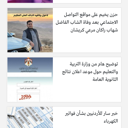
نصف ملعقة كبيرة من الحليب السائل.
حزن يخيم على مواقع التواصل
طريقة تحضير الخلطة:
الاجتماعي بعد وفاة الشاب الفاضل
شهاب راكان مرعي كريشان
1- ضعي مسحوق الحليب الجاف في إناءٍ صغير وأضيفي إليه ماء
الورد ثم الحليب السائل.
2- اخلطي المكونات مع بعضها حتى يصبح الخليط متجانساً.
توضيح هام من وزارة التربية
3- أحضري قطعة صغيرة من القطن واستخدميها في دهن الوجه
والتعليم حول موعد اعلان نتائج
والرقبة.
الثانوية العامة
4- اتركي الخليط لمدة عشرين دقيقة بعد ذلك قومي بغسله بالماء
ثم دلكيه بقطعة من الثلج.
خبر سار للأردنيين بشأن فواتير
الكهرباء