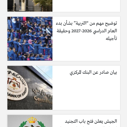
الورد.
2- اخلطي المكونات مع بعضها حتى تحصلي على عجينة متماسكة.
توضيح مهم من “التربية” بشأن بدء
العام الدراسي 2026-2027 وحقيقة
3- طبقي العجينة على البشرة واتركيها حتى تجف بشكلٍ تام، ثم
تأجيله
اغسليها بالماء البارد.
بيان صادر عن البنك المركزي
خلطة الزبادي
المكونات:
ثلاث قطرات من زيت الياسمين.
ملعقتان صغيرتان من لبن الزبادي.
ملعقة كبيرة من عصير الليمون.
الجيش يعلن فتح باب التجنيد