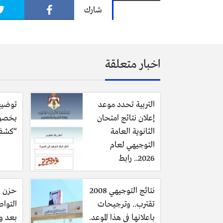
شارك
اخبار متعلقة
التربية تحدد موعد
توضيح
إعلان نتائج امتحان
بخصو
الثانوية العامة
“كشف 
التوجيهي لعام
2026.. رابط
نتائج التوجيهي 2008
حزن ي
تقترب.. وترجيحات
التوا
باعلانها في هذا الموعد.
بعد و