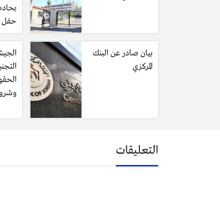
بحاد
حفل ح
بيان صادر عن البنك
الجيش
المركزي
التجني
الحقو
وشروط
التعليقات