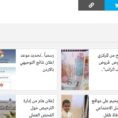
 من المركزي
رسمياً ..تحديد موعد
ص قروض
اعلان نتائج التوجيهي
الراتب”..
بالاردن
خيم على مواقع
إعلان هام من إدارة
صل الاجتماعي
الترخيص حول
فاة طفل
الفحص العملي