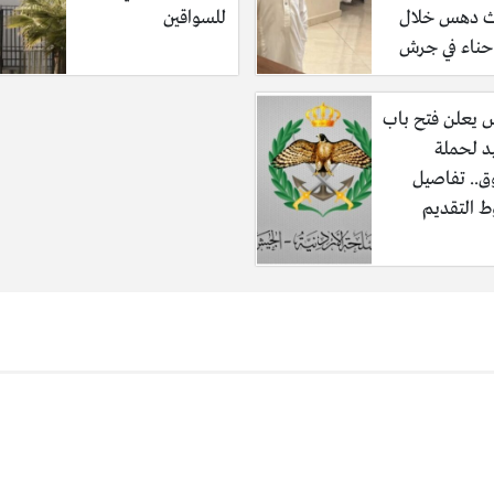
ث دهس خلال
للسواقين
ناء في جرش
 يعلن فتح باب
د لحملة
ق.. تفاصيل
 التقديم