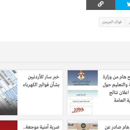
فوائد الجرجير
 هام من وزارة
خبر سار للأردنيين
ة والتعليم حول
بشأن فواتير الكهرباء
علان نتائج
ية العامة
 هام صادر عن
ضربة أمنية موجعة..