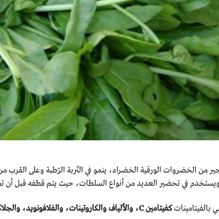
ير من الخضروات الورقية الخضراء، ينمو في التّربة الرّطبة وعلى القرب من
، ويستخدم في تحضير العديد من أنواع السلطات، حيث يتم قطفه قبل أن تظ
 بالفيتامينات
كفيتامين C، والألياف والكاروتينات، والفلافونويد،