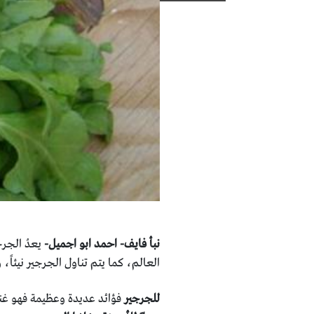
نبأ فايف- احمد ابو اجميل-
يعدُ الجرج
العالم، كما يتم تناول الجرجير نيئاً
للجرجير
فؤائد عديدة وعظيمة فهو غني