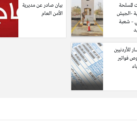
 المسلحة
بيان صادر عن مديرية
ية -الجيش
الأمن العام
ي – شعبة
د
ر للأردنيين
 فواتير
اء