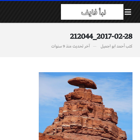
2017-02-28_212044
كتب
أحمد ابو اجميل
آخر تحديث
منذ 9 سنوات