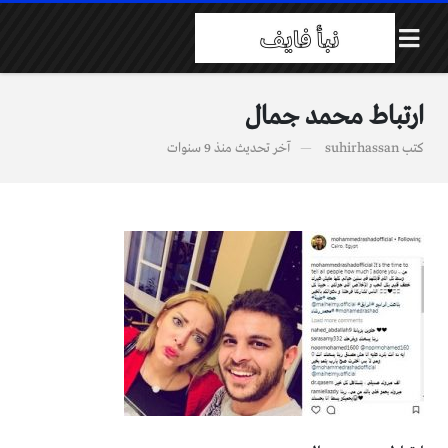
ارتباط محمد جمال
كتب
suhirhassan
آخر تحديث
منذ 9 سنوات