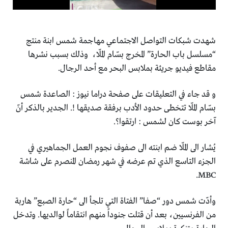
شهدت شبكات التواصل الاجتماعي مهاجمة شمس ابنة منتج
“مسلسل باب الحارة” المخرج بسّام الملّا، وذلك بسبب نشرها
مقاطع فيديو جريئة بملابس البحر مع أحد الرجال.
و قد جاء في التعليقات على صفحة دراما نيوز : الصاعدة شمس
بسّام الملّا تتخطى حدود الأدب برفقة صديقها !. الجدير بالذكر أنّ
آخر بوست كان لشمس : ارتقوا؟.
يُشار الى الملّا ضم ابنته الى صفوف نجوم العمل الجماهيري في
الجزء التاسع الذي تم عرضه في شهر رمضان المنصرم على شاشة
MBC.
وأدّت شمس دور “صفا” الفتاة التي تلجأ الى “حارة الصبع” هاربة
من الفرنسيين، بعد أن قتلت جنوداً منهم انتقاماً لوالديها. وتدخل