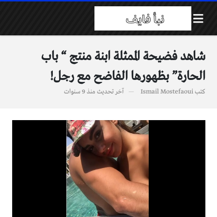
شاهد فضيحة الممثلة ابنة منتج “ باب
الحارة” بظهورها الفاضح مع رجل!
كتب
Ismail Mostefaoui
آخر تحديث
منذ 9 سنوات