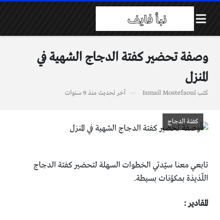
وصفة تحضير كفتة الدجاج الشهية في
المنزل
كتب
Ismail Mostefaoui
آخر تحديث
منذ 9 سنوات
كفتة الدجاج
تابعي معنا سيّدتي الخطوات السهلة لتحضير كفتة الدجاج
اللّذيذة بمكوّنات بسيطة.
المقادير :