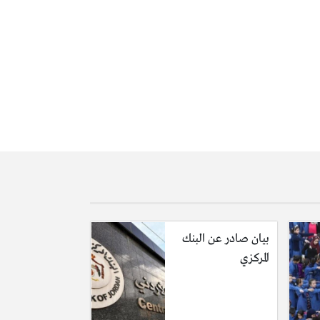
هارات والثوم والحبهان والسماق والبابريكا، ثم
2- نسخن نصف كمية الزيت الموجوده على نار متوسطة، ثم نضع بها الدجاج بشكل تدريجى ونتركها بدون تقليب حتى 4 دقائق، ثم نقلبها حتى تنضج شرائج الدجاج
بيان صادر عن البنك
المركزي