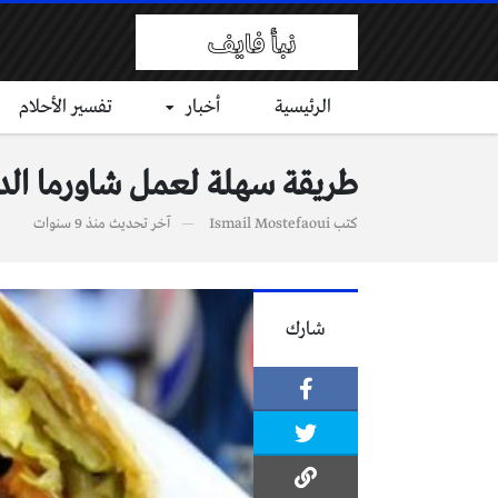
الرئيسية
أخبار
تفسير الأحلام
طريقة سهلة لعمل شاورما الدج
كتب
Ismail Mostefaoui
آخر تحديث
منذ 9 سنوات
شارك