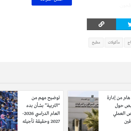
طحون.
اج
مأكولات
مطبخ
لاً من شرائج الدجاج والزبادى والليمون والفلفل الأسود والملح والخل والب
ى الثلاجه ونتركها لمدة ساعتان على الأقل.
هام من إدارة
توضيح مهم من
يص حول
“التربية” بشأن بدء
 العملي
العام الدراسي 2026-
قين
2027 وحقيقة تأجيله