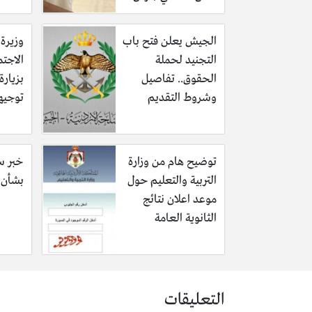
الجيش يعلن فتح باب
وزيرة 
التجنيد لحملة
الاجتم
الحقوق.. تفاصيل
بزيار
وشروط التقديم
توجيه
توضيح هام من وزارة
خبر سا
التربية والتعليم حول
بشأن ف
موعد اعلان نتائج
الثانوية العامة
التعليقات