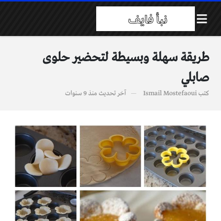
طريقة سهلة وبسيطة لتحضير حلوى
صابلي
كتب
Ismail Mostefaoui
آخر تحديث
منذ 9 سنوات