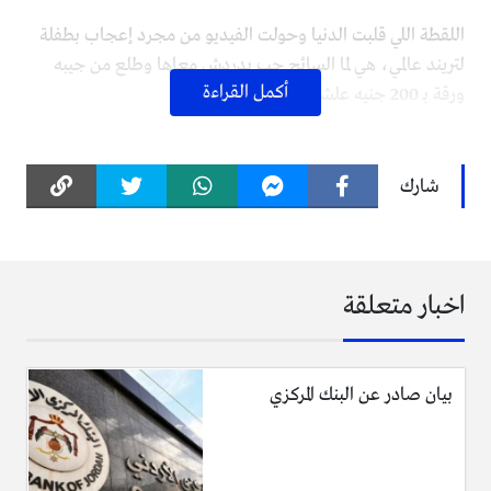
اللقطة اللي قلبت الدنيا وحولت الفيديو من مجرد إعجاب بطفلة
لتريند عالمي، هي لما السائح حب يدردش معاها وطلع من جيبه
أكمل القراءة
ورقة بـ 200 جنيه علشان يعطيها لها.
هنا بقى ظهرت “عزة النفس المصرية” والبراءة الحقيقية؛ الطفلة
بكل تلقائية وبابتسامة وثقة هزت راسها وقالت له: “No.. No”
شارك
ورفضت تاخد الفلوس. الرفض ده خلا السائح ينبهر بأخلاقها
وكبريائها أكتر بكتير من جمال شكلها.
التريند النظيف اللي لف العالم
اخبار متعلقة
الفيديو ده بمجرد ما نزل على “سناب شات” وتيك توك، انتشر
زي النار في الهشيم ووصل لفرنسا وبقى حديث الساعة هناك.
المواقع الإخبارية والناس على السوشيال ميديا بدأوا يتداولوا
بيان صادر عن البنك المركزي
صورتها وفيديوها تحت اسم “جميلة الغردقة ذات العيون
الساحرة”.