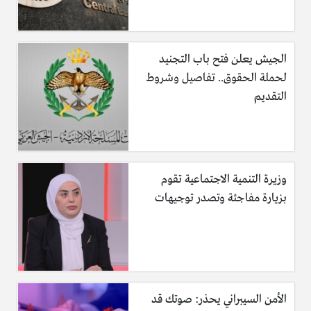
الناس كلها أجمعت إن ده أجمل وأصفى تريند شافوه من فترة
طويلة؛ لأنه تريند “نظيف” ومفيهوش أي استغلال أو تصنع،
طفلة بسيطة جداً قدرت بعفويتها وكرامتها البيور إنها تثبت للعالم
الجيش يعلن فتح باب التجنيد
كله إن الجمال الحقيقي دايمًا بيبدأ من الروح والمعدن الأصيل
لحملة الحقوق.. تفاصيل وشروط
التقديم
وزيرة التنمية الاجتماعية تقوم
بزيارة مفاجئة وتصدر توجيهات
الأمن السيبراني يحذر: صوتك قد