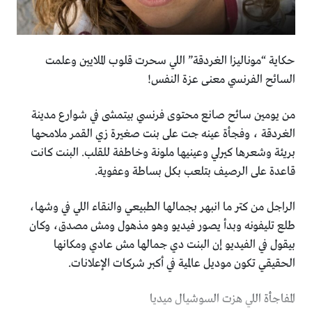
حكاية “موناليزا الغردقة” اللي سحرت قلوب الملايين وعلمت
السائح الفرنسي معنى عزة النفس!
من يومين سائح صانع محتوى فرنسي بيتمشى في شوارع مدينة
الغردقة ، وفجأة عينه جت على بنت صغيرة زي القمر ملامحها
بريئة وشعرها كيرلي وعينيها ملونة وخاطفة للقلب. البنت كانت
قاعدة على الرصيف بتلعب بكل بساطة وعفوية.
الراجل من كتر ما انبهر بجمالها الطبيعي والنقاء اللي في وشها،
طلع تليفونه وبدأ يصور فيديو وهو مذهول ومش مصدق، وكان
بيقول في الفيديو إن البنت دي جمالها مش عادي ومكانها
الحقيقي تكون موديل عالمية في أكبر شركات الإعلانات.
المفاجأة اللي هزت السوشيال ميديا