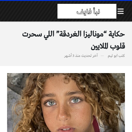
حكاية “موناليزا الغردقة” اللي سحرت
قلوب الملايين
كتب
ابو تيم
آخر تحديث
منذ 3 أشهر