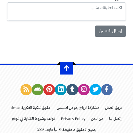
الشوكولاتة،نضع ملعقة صغيرة من شوكولاتة نوتيلا أو قطعة
شوكولاتة وتلف كذلك على شكل هلال.
فريق العمل
مشاركة ارباح جوجل ادسنس
حقوق الملكية الفكرية dmca
إتصل بنا
من نحن
Privacy Policy
قواعد وشروط الكتابة في الموقع
8- بعد دهان الوجه بالصفار، رشّي شرائح لوز ، وكذلك تترك
جميع الحقوق محفوظة © نبأ فايف 2026