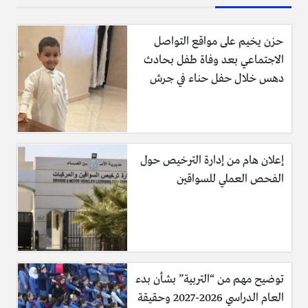
حزن يخيم على مواقع التواصل
الاجتماعي بعد وفاة طفل بحادث
دهس خلال حفل حناء في جرش
2- ننخل الدقيق وأضيفيه للعجينة مع الملح رويدا رويدا حتى نشكّل
إعلان هام من إدارة الترخيص حول
عجينة لاتلتصق .
الفحص العملي للسواقين
توضيح مهم من “التربية” بشأن بدء
العام الدراسي 2026-2027 وحقيقة