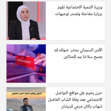
وزيرة التنمية الاجتماعية تقوم
بزيارة مفاجئة وتصدر توجيهات
4- نرش النشا على سطح الفرد، ونفرد كل كرة من الكور دائرة
متوسطة الحجم،وبعد فرد كل الكور، أحضري الزبدة ونضع
الأمن السيبراني يحذر: صوتك قد
قطعة على سطح كل دائرة ونفردها كما هو موضح فى الصورة.
يصبح سلاحًا بيد المحتالين
حزن يخيم على مواقع التواصل
الاجتماعي بعد وفاة الشاب الفاضل
شهاب راكان مرعي كريشان