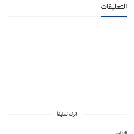
6- بعد وضع الدوائر فوق بعض وبينهم طبقة من الزبدة ، تترك
التعليقات
10 دقائق لترتاح مع تغطيتها بفوطة نظيفة ونفرد دوائر العجينة
معا بعد ما ارتاحت .
اترك تعليقاً
7- وتكون الدائرة كبيرة بمقاس 60×70 وهنا نضع حشوة
التعليق