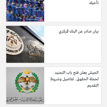
تأجيله
بيان صادر عن البنك المركزي
3- باليد،عجينة متماسكة وناعمة وهنا شكلي العجينة بعد ما
تماسكت تغطى وتترك 25 دقيقة فى مكان دافىء، ثم بعد مرور25
دقيقة نحضر العجينة وتقسم 8 كورات أو10.
الجيش يعلن فتح باب التجنيد
لحملة الحقوق.. تفاصيل وشروط
التقديم