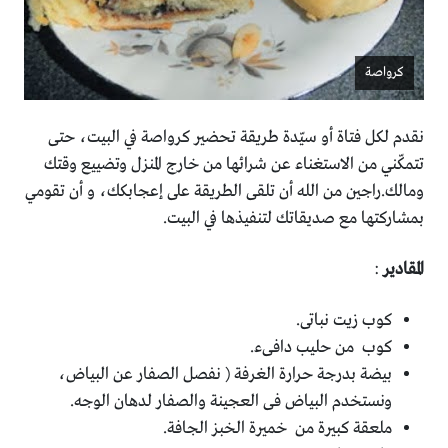
كرواصة
نقدم لكل فتاة أو سيّدة طريقة تحضير كرواصة في البيت، حتى
تتمكّني من الاستغناء عن شرائها من خارج المنزل وتضييع وقتك
ومالك.راجين من الله أن تلقى الطريقة على إعجابكك، و أن تقومي
بمشاركتها مع صديقاتك لتنفيذها في البيت.
المقادير
:
كوب زيت نباتى.
كوب من حليب دافىء.
بيضة بدرجة حرارة الغرفة ( نفصل الصفار عن البياض،
ونستخدم البياض فى العجينة والصفار لدهان الوجه.
ملعقة كبيرة من خميرة الخبز الجافة.