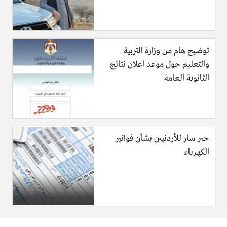
5- ضغي الدوائر فوق بعض، بحيث تكون آخر دائرة لايوجد على
سطحها زبدة .
توضيح هام من وزارة التربية
والتعليم حول موعد اعلان نتائج
الثانوية العامة
خبر سار للأردنيين بشأن فواتير
الكهرباء