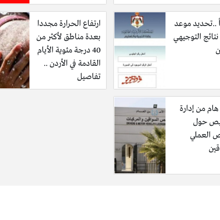
 في محافظات جنوب المملكة في الايام المقبلة.
 ..تحديد موعد
ارتفاع الحرارة مجددا
نتائج التوجيهي
بعدة مناطق لأكثر من
ن
40 درجة مئوية الأيام
القادمة في الأردن ..
تفاصيل
هام من إدارة
يص حول
 العملي
قين