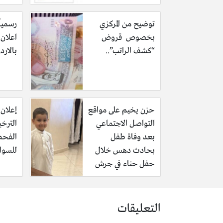
فيما سوف تبدأ الدائرة من افتتاح مراكز
توضيح من المركزي
رسمياً
بخصوص قروض
اعلان 
“كشف الراتب”..
بالارد
حزن يخيم على مواقع
إعلان 
التواصل الاجتماعي
الترخ
بعد وفاة طفل
الفحص
بحادث دهس خلال
للسوا
حفل حناء في جرش
التعليقات