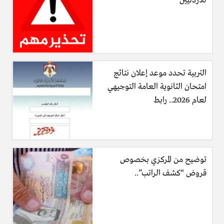
للأردنيين
.
http://www.expatica.com/nl
.
http://www.dutch-work.com/
أقرا ايضاً:
التربية تحدد موعد إعلان نتائج
امتحان الثانوية العامة التوجيهي
تعرف على شروط اللجوء الديني الى هولندا
.
لعام 2026.. رابط
المحافظات العراقية وتصنيفها للجوء إلى هولندا
.
توضيح من المركزي بخصوص
قروض “كشف الراتب”..
تعرف على أنواع الإقامات واللجوء السياسي في هولندا
.
وضع اضواء على الأرصفة في مدينة في هولندا
.