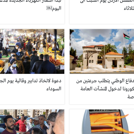
الطقس الاردن يوم السبت الى
تبدأ أسعار الكهرباء الجديدة المدع
لاثاء
اليوم￼
لدفاع الوطني يتطلب جرعتين من
دعوة لاتخاذ تدابير وقائية يوم ال
ورونا لدخول المنشآت العامة
السوداء
صة