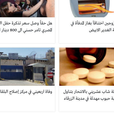
وجين اختناقآ بغاز المدفأة في
هل حقاً وصل سعر تذكرة حفل الف
 الغدير الابيض
المصري تامر حسني الى 800 دينار اردني
ة شاب عشريني بالانتحار بتناول
وفاة اربعيني في مركز إصلاح البلقا