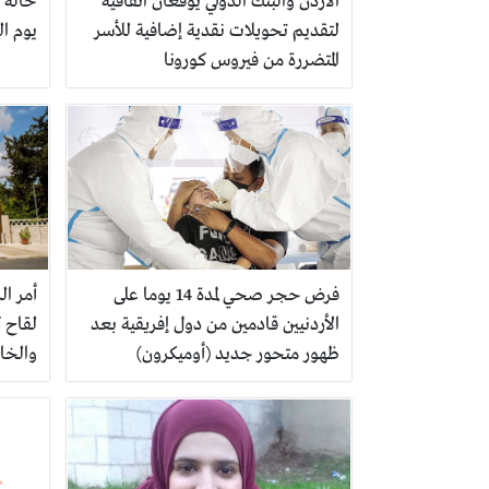
الأردن والبنك الدولي يوقعان اتفاقية
حالة 
لتقديم تحويلات نقدية إضافية للأسر
يوم الث
المتضررة من فيروس كورونا
فرض حجر صحي لمدة 14 يوما على
أمر ا
الأردنيين قادمين من دول إفريقية بعد
لقاح ك
ظهور متحور جديد (أوميكرون)
والخا